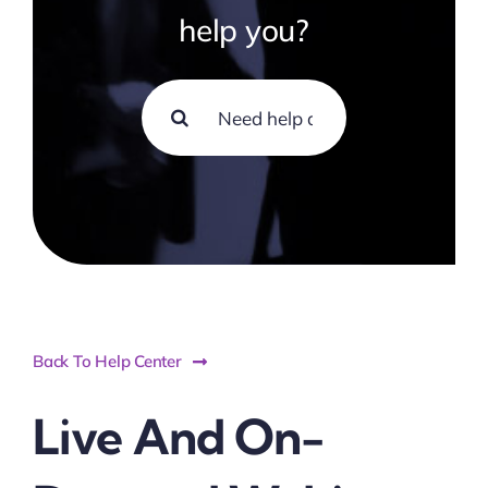
help you?
Search
for:
Back To Help Center
Live And On-