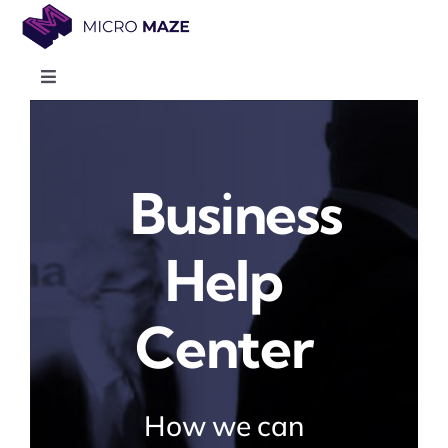
Skip
to
content
Toggle
Navigation
Home
Business
About
Help
Team
Center
Gallery
Contact Us
How we can