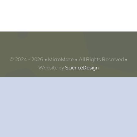
© 2024 - 2026 • MicroMaze • All Rights Reserved •
Website by
ScienceDesign